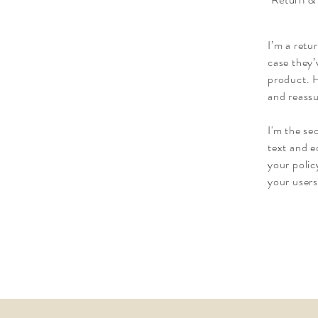
I’m a retu
case they’
product. H
and reassu
I'm the se
text and e
your polic
your users