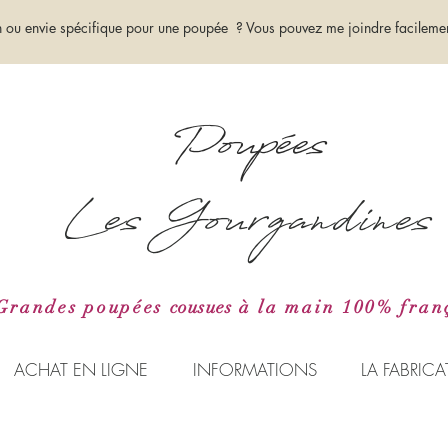
n ou envie spécifique pour une poupée ? Vous pouvez me joindre facile
Poupées
Les Gourgandines
Grandes poupées
cousues
à la main 100% fran
ACHAT EN LIGNE
INFORMATIONS
LA FABRIC