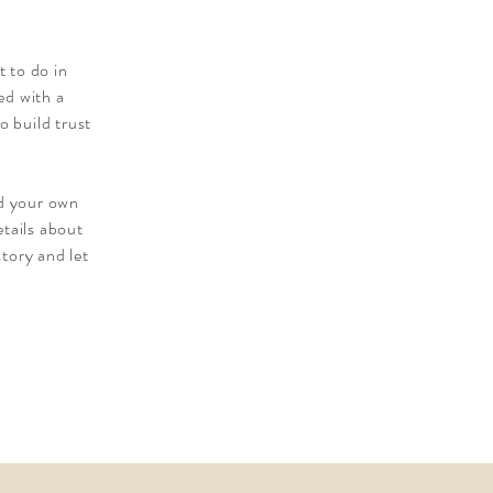
t to do in
ed with a
o build trust
dd your own
etails about
story and let