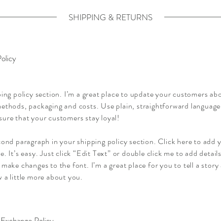
SHIPPING & RETURNS
olicy
ping policy section. I’m a great place to update your customers ab
ethods, packaging and costs. Use plain, straightforward language 
ure that your customers stay loyal!
cond paragraph in your shipping policy section. Click here to add 
e. It’s easy. Just click “Edit Text” or double click me to add detai
 make changes to the font. I’m a great place for you to tell a story
 a little more about you.
Exchange Policy