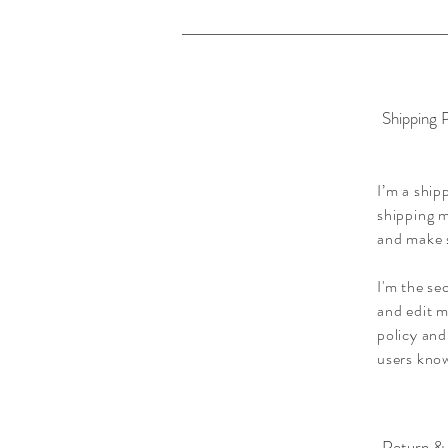
Shipping P
I’m a ship
shipping m
and make s
I'm the se
and edit m
policy and
users know
Return & 