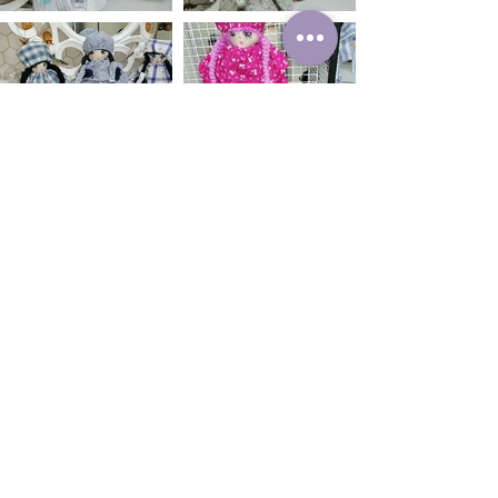
Les Gourgandines
Poupées de chiffon grande taille cousues à la maison
& autres créations
Expédition et Retours
Shop
CGV
A propos
Paiements
de nous
Mentions légales
Contact