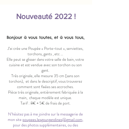
Nouveauté 2022 !
Bonjour à vous toutes, et à vous tous,
J’ai crée une Poupée « Porte-tout », serviettes,
torchons, gants , etc ...
Elle peut se glisser dans votre salle de bain, votre
cuisine et est vendue avec son torchon ou son
gant.
Très originale, elle mesure 35 cm (sans son
torchon), et dans le descriptif, vous trouverez
comment sont fixées ses accroches.
Pièce très originale, entièrement fabriquée à la
main, chaque modèle est unique.
Tarif : 8€ + 5€ de frais de port.
N’hésitez pas à me joindre sur la messagerie de
mon site
poupees.lesgourgandines@gmail.com
,
pour des photos supplémentaires, ou des