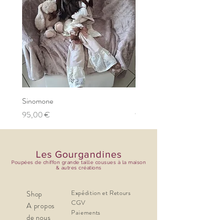
Sinomone
Roseline
Prix
Prix
95,00 €
95,00 €
Les Gourgandines
Poupées de chiffon grande taille cousues à la maison
& autres créations
Expédition et Retours
Shop
CGV
A propos
Paiements
de nous