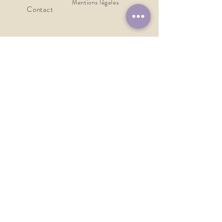
Mentions légales
Contact
poupees.lesgourgandines@gmail.com
Tel:
06 25 00 61 74
Restons en contact
Je m'abonne
Perles, laine, kapok ... Les poupées doivent être manipulées avec
attention et sont déconseillées aux enfants de moins 6 ans sauf pour une