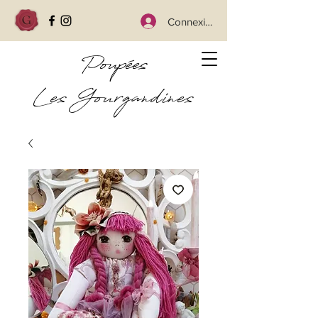
Connexion
Poupées
Les Gourgandines